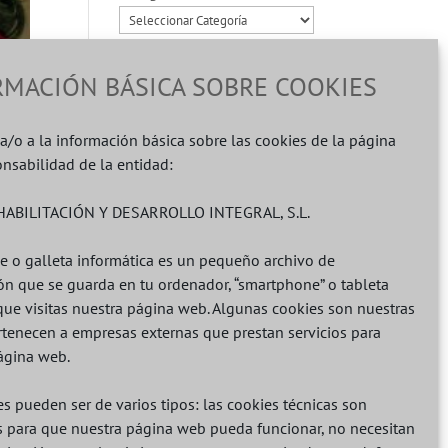
Archivos
RMACIÓN BÁSICA SOBRE COOKIES
a/o a la información básica sobre las cookies de la página
agosto 2026
nsabilidad de la entidad:
L
M
X
J
V
S
D
ABILITACIÓN Y DESARROLLO INTEGRAL, S.L.
1
2
3
4
5
6
7
8
9
e o galleta informática es un pequeño archivo de
10
11
12
13
14
15
16
ón que se guarda en tu ordenador, “smartphone” o tableta
que visitas nuestra página web. Algunas cookies son nuestras
17
18
19
20
21
22
23
ertenecen a empresas externas que prestan servicios para
24
25
26
27
28
29
30
ágina web.
31
s pueden ser de varios tipos: las cookies técnicas son
« Oct
s para que nuestra página web pueda funcionar, no necesitan
el