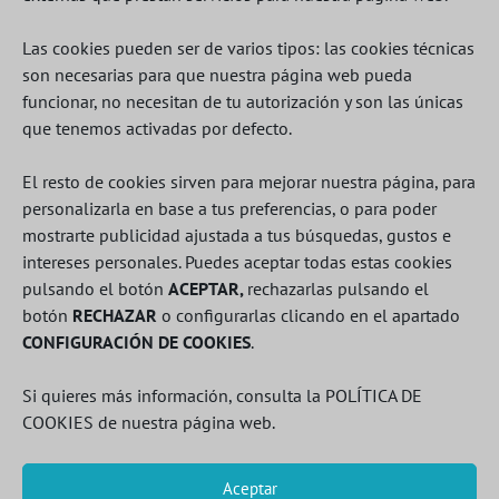
L
M
X
J
V
S
D
Las cookies pueden ser de varios tipos: las cookies técnicas
1
2
son necesarias para que nuestra página web pueda
3
4
5
6
7
8
9
funcionar, no necesitan de tu autorización y son las únicas
10
11
12
13
14
15
16
que tenemos activadas por defecto.
17
18
19
20
21
22
23
El resto de cookies sirven para mejorar nuestra página, para
24
25
26
27
28
29
30
personalizarla en base a tus preferencias, o para poder
31
mostrarte publicidad ajustada a tus búsquedas, gustos e
intereses personales. Puedes aceptar todas estas cookies
« Oct
pulsando el botón
ACEPTAR,
rechazarlas pulsando el
botón
RECHAZAR
o configurarlas clicando en el apartado
CONFIGURACIÓN DE COOKIES
.
Si quieres más información, consulta la
POLÍTICA DE
© Walk Rehabilitación y Desarrollo Integral,
COOKIES
de nuestra página web.
S.L.
CONTACTO
Aceptar