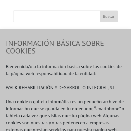
Buscar
Walk cumple 20 años
INFORMACIÓN BÁSICA SOBRE
La COVID frena la contratación de personas con
COOKIES
discapacidad
Jocker
Bienvenida/o a la información básica sobre las cookies de
la página web responsabilidad de la entidad:
Categorías
WALK REHABILITACIÓN Y DESARROLLO INTEGRAL, S.L.
Una cookie o galleta informática es un pequeño archivo de
Archivos
información que se guarda en tu ordenador, “smartphone” o
tableta cada vez que visitas nuestra página web. Algunas
cookies son nuestras y otras pertenecen a empresas
agosto 2026
externas que prestan servicios para nuestra página web.