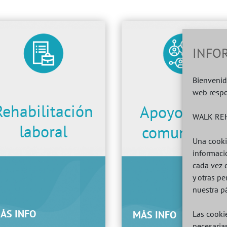
INFO
Bienvenid
web respo
Rehabilitación
Apoyo socia
WALK REH
laboral
comunitario
Una cooki
informaci
cada vez 
y otras p
nuestra p
ÁS INFO
MÁS INFO
Las cookie
necesaria