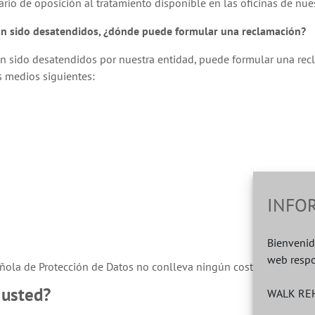
rio de oposición al tratamiento disponible en las oficinas de nue
an sido desatendidos, ¿dónde puede formular una reclamación?
n sido desatendidos por nuestra entidad, puede formular una rec
s medios siguientes:
INFO
Bienvenid
web respo
ola de Protección de Datos no conlleva ningún coste y no es nece
 usted?
WALK REH