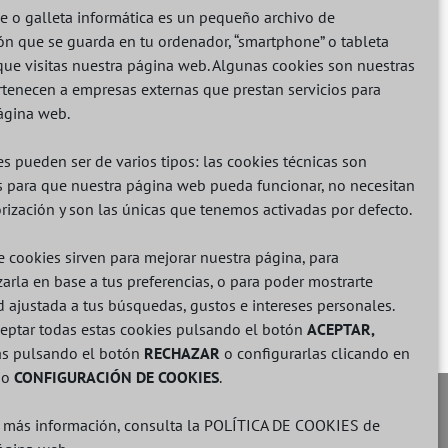
e o galleta informática es un pequeño archivo de
ón que se guarda en tu ordenador, “smartphone” o tableta
ipo, necesitemos elaborar perfiles de
que visitas nuestra página web. Algunas cookies son nuestras
r ofrecerle productos o servicios adaptados a
ertenecen a empresas externas que prestan servicios para
ágina web.
nas no autorizadas que pretendan utilizarla
s pueden ser de varios tipos: las cookies técnicas son
s para que nuestra página web pueda funcionar, no necesitan
orización y son las únicas que tenemos activadas por defecto.
ante, necesitásemos usar sus datos para
irán decidir al respecto.
e cookies sirven para mejorar nuestra página, para
arla en base a tus preferencias, o para poder mostrarte
d ajustada a tus búsquedas, gustos e intereses personales.
eptar todas estas cookies pulsando el botón
ACEPTAR,
as pulsando el botón
RECHAZAR
o configurarlas clicando en
do
CONFIGURACIÓN DE COOKIES
.
s más información, consulta la
POLÍTICA DE COOKIES
de