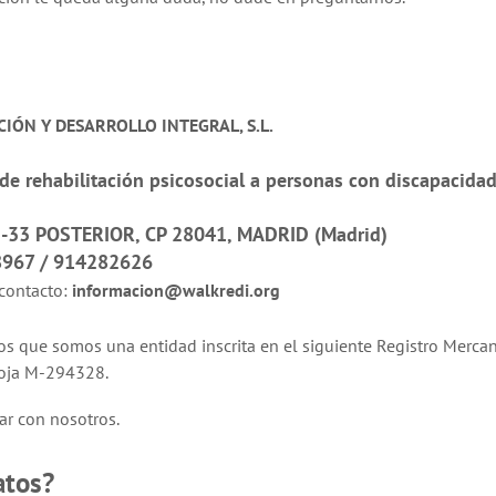
IÓN Y DESARROLLO INTEGRAL, S.L.
de rehabilitación psicosocial a personas con discapacid
5-33 POSTERIOR, CP 28041, MADRID (Madrid)
967 / 914282626
 contacto:
informacion@walkredi.org
os que somos una entidad inscrita en el siguiente Registro Mercant
 Hoja M-294328.
ar con nosotros.
atos?