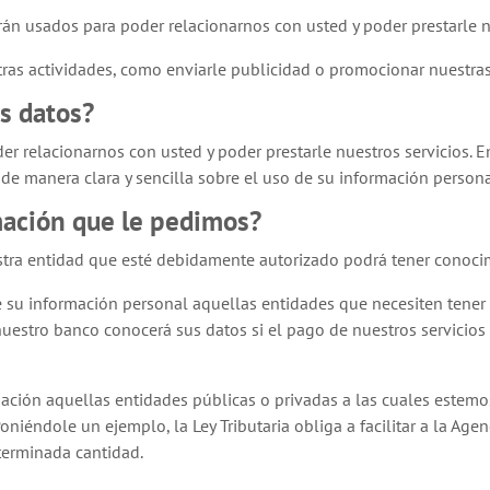
rán usados para poder relacionarnos con usted y poder prestarle n
as actividades, como enviarle publicidad o promocionar nuestras
s datos?
r relacionarnos con usted y poder prestarle nuestros servicios. 
r de manera clara y sencilla sobre el uso de su información persona
mación que le pedimos?
estra entidad que esté debidamente autorizado podrá tener conoci
 su información personal aquellas entidades que necesiten tene
 nuestro banco conocerá sus datos si el pago de nuestros servicios 
ción aquellas entidades públicas o privadas a las cuales estemos
niéndole un ejemplo, la Ley Tributaria obliga a facilitar a la Age
erminada cantidad.