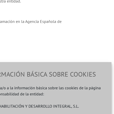
stra entidad.
lamación en la Agencia Española de
RMACIÓN BÁSICA SOBRE COOKIES
a/o a la información básica sobre las cookies de la página
nsabilidad de la entidad:
saria la asistencia de abogado ni procurador.
ABILITACIÓN Y DESARROLLO INTEGRAL, S.L.