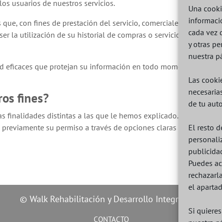
 los usuarios de nuestros servicios.
Una cooki
informaci
 que, con fines de prestación del servicio, comerciales o de otro t
cada vez 
er la utilización de su historial de compras o servicios para pode
y otras p
nuestra p
d eficaces que protejan su información en todo momento de perso
Las cookie
necesaria
ros fines?
de tu aut
as finalidades distintas a las que le hemos explicado. Si, no obst
s previamente su permiso a través de opciones claras que le permit
El resto d
personaliz
publicida
Puedes ac
rechazarl
el aparta
© Walk Rehabilitación y Desarrollo Integral, S.L.
Si quiere
CONTACTO