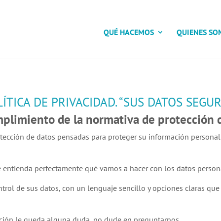
QUÉ HACEMOS
QUIENES SO
ÍTICA DE PRIVACIDAD. “SUS DATOS SEGU
plimiento de la normativa de protección 
tección de datos pensadas para proteger su información persona
ue entienda perfectamente qué vamos a hacer con los datos person
ntrol de sus datos, con un lenguaje sencillo y opciones claras que
mación le queda alguna duda, no dude en preguntarnos.